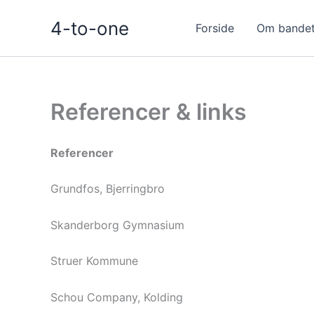
Gå
4-to-one
til
Forside
Om bande
indholdet
Referencer & links
Referencer
Grundfos, Bjerringbro
Skanderborg Gymnasium
Struer Kommune
Schou Company, Kolding