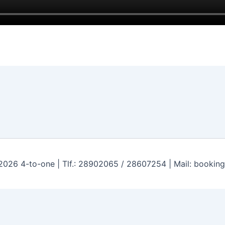
2026 4-to-one | Tlf.: 28902065 / 28607254 | Mail: bookin
mere eller mindre usunde snacks. Fortsætter du på sitet, a