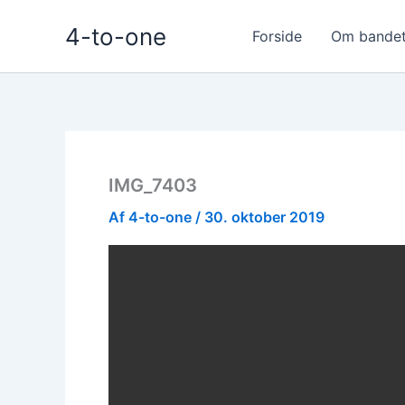
Gå
4-to-one
til
Forside
Om bande
indholdet
IMG_7403
Af
4-to-one
/
30. oktober 2019