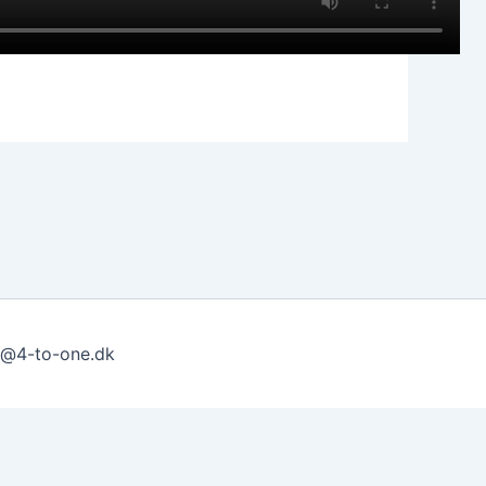
g@4-to-one.dk
ntages det, at du er indforstået med dette.
Ok